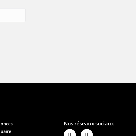
nonces
uaire