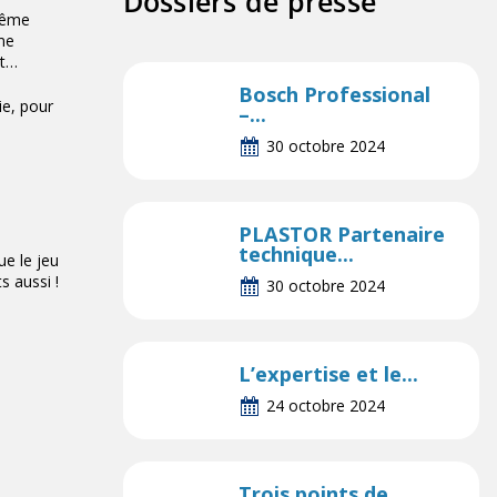
Dossiers de presse
 même
ême
nt…
Bosch Professional
ie, pour
–...
30 octobre 2024
PLASTOR Partenaire
technique...
ue le jeu
s aussi !
30 octobre 2024
L’expertise et le...
24 octobre 2024
Trois points de...