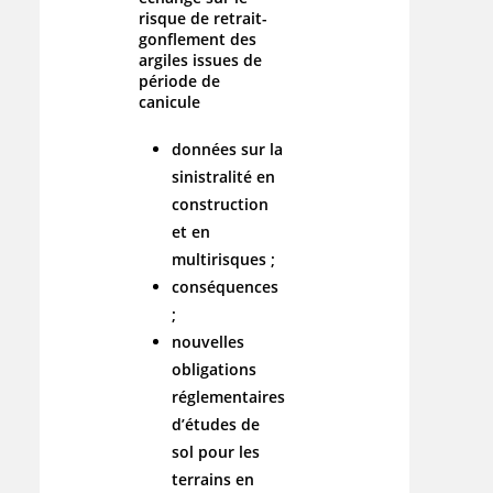
risque de retrait-
gonflement des
argiles issues de
période de
canicule
données sur la
sinistralité en
construction
et en
multirisques ;
conséquences
;
nouvelles
obligations
réglementaires
d’études de
sol pour les
terrains en