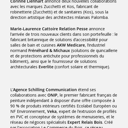
Corinne Lienhart
annonce deux nouvelles collaborations
avec les marques Zucchetti et Kos, fabricant de
robinetterie (Zucchetti) et de sanitaires (Kos), sous la
direction artistique des architectes milanais Palomba.
Marie-Laurence Cattoire Relation Pesse
annonce
l’arrivée de trois nouveaux clients dans son portefeuille : le
fabricant britannique de solutions d’accessibilité pour
salles de bain et cuisines
AKW Medicare
, l’industriel
normand
Frénéhard & Michaux
(solutions de quincaillerie
et de protections antichute pour professionnels du
bâtiment), ainsi que le fournisseur de solutions
architecturales
Everlite
(confort solaire et thermique).
L’
Agence Schilling Communication
étend ses
collaborations avec
ONIP
, le premier fabricant français de
peinture indépendant à disposer d’une offre composée à
90 % de produits intérieurs certifiés Ecolabel Européen ou
NF Environnement
, Veka
, expert de l’extrusion de profilés
en PVC et concepteur de systèmes de menuiseries, et le
réseau de négoces spécialisés
Expert Relais Bois
. Créé
par l’association Le Commerce du Bois, ce réseau