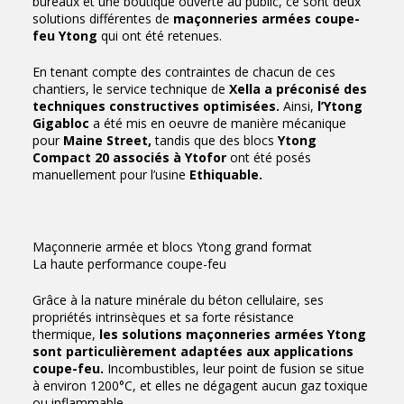
bureaux et une boutique ouverte au public, ce sont deux
solutions différentes de
maçonneries armées coupe-
feu Ytong
qui ont été retenues.
En tenant compte des contraintes de chacun de ces
chantiers, le service technique de
Xella a préconisé des
techniques constructives optimisées.
Ainsi,
l’Ytong
Gigabloc
a été mis en oeuvre de manière mécanique
pour
Maine Street,
tandis que des blocs
Ytong
Compact 20 associés à Ytofor
ont été posés
manuellement pour l’usine
Ethiquable.
Maçonnerie armée et blocs Ytong grand format
La haute performance coupe-feu
Grâce à la nature minérale du béton cellulaire, ses
propriétés intrinsèques et sa forte résistance
thermique,
les solutions maçonneries armées Ytong
sont particulièrement adaptées aux applications
coupe-feu.
Incombustibles, leur point de fusion se situe
à environ 1200°C, et elles ne dégagent aucun gaz toxique
ou inflammable.