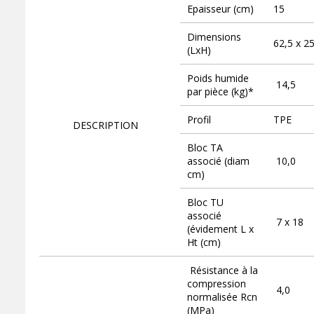
Epaisseur (cm)
15
Dimensions
62,5 x 2
(LxH)
Poids humide
14,5
par pièce (kg)*
Profil
TPE
DESCRIPTION
Bloc TA
associé (diam
10,0
cm)
Bloc TU
associé
7 x 18
(évidement L x
Ht (cm)
Résistance à la
compression
4,0
normalisée Rcn
(MPa)