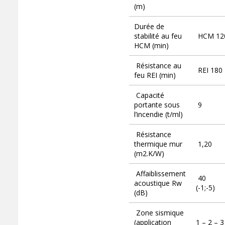
(m)
Durée de
stabilité au feu
HCM 12
HCM (min)
Résistance au
REI 180
feu REI (min)
Capacité
portante sous
9
l’incendie (t/ml)
Résistance
thermique mur
1,20
(m2.K/W)
Affaiblissement
40
acoustique Rw
(-1;-5)
(dB)
Zone sismique
(application
1 – 2 – 3