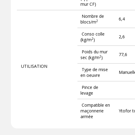
mur CF)
Nombre de
6,4
2
blocs/m
Conso colle
2,6
2
(kg/m
)
Poids du mur
77,6
2
sec (kg/m
)
UTILISATION
Type de mise
Manuell
en oeuvre
Pince de
levage
Compatible en
maçonnerie
Ytofor t
armée