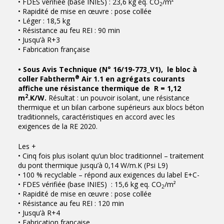
• FDES vérifiée (base INIES) : 23,6 kg eq. CO
/m²
2
• Rapidité de mise en œuvre : pose collée
• Léger : 18,5 kg
• Résistance au feu REI : 90 min
• Jusqu’à R+3
• Fabrication française
• Sous Avis Technique (N° 16/19-773_V1), le bloc à
®
coller Fabtherm
Air 1.1 en agrégats courants
affiche une résistance thermique de R = 1,12
2
m
.K/W.
Résultat : un pouvoir isolant, une résistance
thermique et un bilan carbone supérieurs aux blocs béton
traditionnels, caractéristiques en accord avec les
exigences de la RE 2020.
Les +
• Cinq fois plus isolant qu’un bloc traditionnel – traitement
du pont thermique jusqu’à 0,14 W/m.K (Psi L9)
• 100 % recyclable – répond aux exigences du label E+C-
• FDES vérifiée (base INIES) : 15,6 kg eq. CO
/m²
2
• Rapidité de mise en œuvre : pose collée
• Résistance au feu REI : 120 min
• Jusqu’à R+4
• Fabrication française