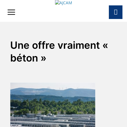
Skip
to
content
Une offre vraiment «
béton »