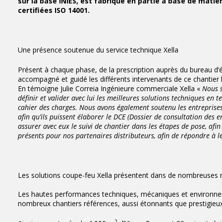
sur la base INIES, est fabriqué en partie à base de matiè
certifiées ISO 14001.
Une présence soutenue du service technique Xella
Présent à chaque phase, de la prescription auprès du bureau d’ét
accompagné et guidé les différents intervenants de ce chantier
En témoigne Julie Correia Ingénieure commerciale Xella «
Nous s
définir et valider avec lui les meilleures solutions techniques e
cahier des charges. Nous avons également soutenu les entreprises 
afin qu’ils puissent élaborer le DCE (Dossier de consultation des e
assurer avec eux le suivi de chantier dans les étapes de pose, afin 
présents pour nos partenaires distributeurs, afin de répondre à l
Les solutions coupe-feu Xella présentent dans de nombreuses r
Les hautes performances techniques, mécaniques et environneme
nombreux chantiers références, aussi étonnants que prestigieux
2