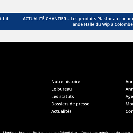
 bit
ACTUALITÉ CHANTIER – Les produits Plastor au coeur 
ande Halle du Wip à Colombel
Notre histoire
An
Le bureau
Ann
Les statuts
Ag
Dossiers de presse
Mo
Actualités
Con
Mentions légales
-
Politique de confidentialité
-
Conditions générales de vente