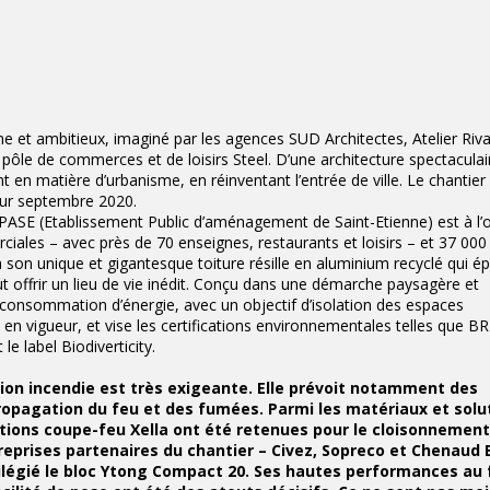
rme et ambitieux, imaginé par les agences SUD Architectes, Atelier Riva
 pôle de commerces et de loisirs Steel. D’une architecture spectacula
 en matière d’urbanisme, en réinventant l’entrée de ville. Le chantier 
pour septembre 2020.
EPASE (Etablissement Public d’aménagement de Saint-Etienne) est à l’o
ales – avec près de 70 enseignes, restaurants et loisirs – et 37 000
à son unique et gigantesque toiture résille en aluminium recyclé qui é
t offrir un lieu de vie inédit. Conçu dans une démarche paysagère et
consommation d’énergie, avec un objectif d’isolation des espaces
 vigueur, et vise les certifications environnementales telles que 
e label Biodiverticity.
ction incendie est très exigeante. Elle prévoit notamment des
 propagation du feu et des fumées. Parmi les matériaux et solu
utions coupe-feu Xella ont été retenues pour le cloisonnemen
reprises partenaires du chantier – Civez, Sopreco et Chenaud
ivilégié le bloc Ytong Compact 20. Ses hautes performances au 