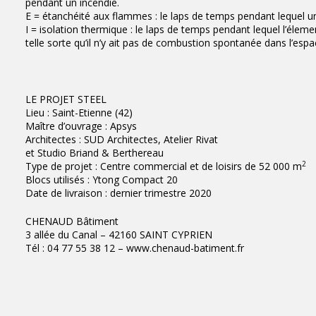
pendant un incendie.
E = étanchéité aux flammes : le laps de temps pendant lequel u
I = isolation thermique : le laps de temps pendant lequel l’élem
telle sorte qu’il n’y ait pas de combustion spontanée dans l’espa
LE PROJET STEEL
Lieu : Saint-Etienne (42)
Maître d’ouvrage : Apsys
Architectes : SUD Architectes, Atelier Rivat
et Studio Briand & Berthereau
2
Type de projet : Centre commercial et de loisirs de 52 000 m
Blocs utilisés : Ytong Compact 20
Date de livraison : dernier trimestre 2020
CHENAUD Bâtiment
3 allée du Canal – 42160 SAINT CYPRIEN
Tél : 04 77 55 38 12 – www.chenaud-batiment.fr