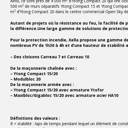
Ainsi, ce sont près de 4 000 m
d’Ytong Compact 20 qui ont clois
2
500 m
de murs séparatifs Ytong Compact 15 et Ytong Compact
2
m
d’Ytong Compact 20 dans le centre commercial Open Sky de 
Autant de projets où la résistance au feu, la facilité d
la différence.
Une large gamme de solutions de protectio
Pour la protection incendie, Xella propose une gamme d
nombreux PV de 1h30 à 4h et d’une hauteur de stabilité a
– Des cloisons Carreau 7 et Carreau 10
De la maçonnerie chaînée avec :
– Ytong Compact 15/20
– Modulbloc 20
De la maçonnerie armée avec :
– Ytong Compact 15/20 avec armature Ytofor
– Maxibloc/Gigabloc 15/20 avec armature acier HA10
Définitions des valeurs :
R = stabilité : laps de temps pendant lequel un élément de const