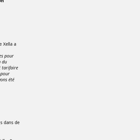
on
e Xella a
es pour
n du
 tarifaire
i pour
vons été
es dans de