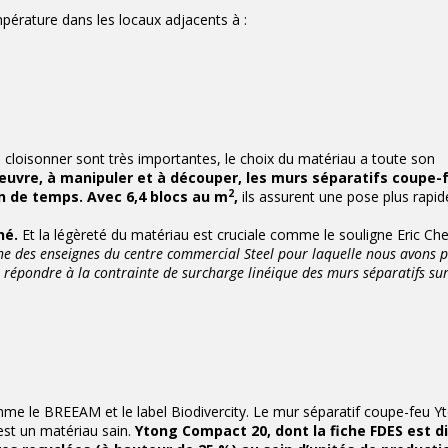
mpérature dans les locaux adjacents à :
 cloisonner sont très importantes, le choix du matériau a toute son
oeuvre, à manipuler et à découper, les murs séparatifs coupe-
2
in de temps. Avec 6,4 blocs au m
,
ils assurent une pose plus rapid
hé.
Et la légèreté du matériau est cruciale comme le souligne Eric C
e des enseignes du centre commercial Steel pour laquelle nous avons 
 répondre à la contrainte de surcharge linéique des murs séparatifs sur
omme le BREEAM et le label Biodivercity. Le mur séparatif coupe-feu Y
est un matériau sain.
Ytong Compact 20, dont la fiche FDES est d