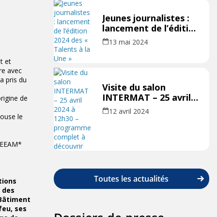
Jeunes journalistes :
lancement de l’édition
2024 des « Talents à
13 mai 2024
la Une »
t et
ire avec
a pris du
Visite du salon
INTERMAT – 25 avril
rigine de
2024 à 12h30 –
12 avril 2024
pouse le
programme complet
à découvrir
BREEAM*
Toutes les actualités
tions
t des
 Bâtiment
feu, ses