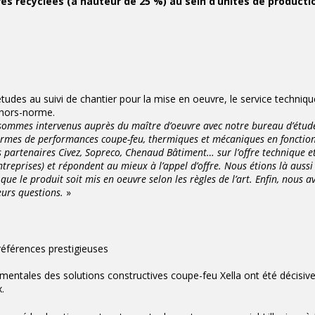
res recyclées (à hauteur de 25 %) au sein d’unités de producti
udes au suivi de chantier pour la mise en oeuvre, le service techniqu
 hors-norme.
ommes intervenus auprès du maître d’oeuvre avec notre bureau d’étud
n termes de performances coupe-feu, thermiques et mécaniques en fonctio
partenaires Civez, Sopreco, Chenaud Bâtiment… sur l’offre technique et
ntreprises) et répondent au mieux à l’appel d’offre. Nous étions là auss
que le produit soit mis en oeuvre selon les règles de l’art. Enfin, nous a
eurs questions.
»
éférences prestigieuses
ntales des solutions constructives coupe-feu Xella ont été décisiv
.