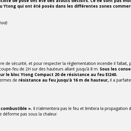
cilité de pose ont été des atouts décisifs. Ce ne sont pas mo
 Ytong qui ont été posés dans les différentes zones commer
hod)
re de sécurité, et pour respecter la réglementation incendie il fallait, 
oupe-feu de 2H sur des hauteurs allant jusqu’à 8 m.
Sous les conse
our le bloc Ytong Compact 20 de résistance au feu EI240.
 termes de
résistance au feu jusqu’à 16 m de hauteur,
il a parfai
 combustible ».
Il n’alimentera pas le feu et limitera la propagation 
se déforme pas sous la chaleur.