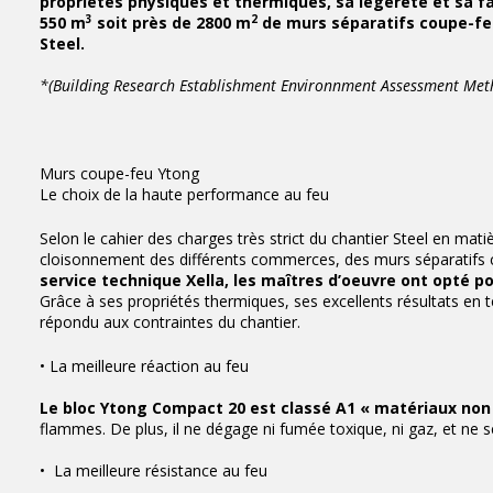
propriétés physiques et thermiques, sa légèreté et sa fa
3
2
550 m
soit près de 2800 m
de murs séparatifs coupe-feu
Steel.
*(Building Research Establishment Environnment Assessment Met
Murs coupe-feu Ytong
Le choix de la haute performance au feu
Selon le cahier des charges très strict du chantier Steel en matiè
cloisonnement des différents commerces, des murs séparatifs c
service technique Xella, les maîtres d’oeuvre ont opté p
Grâce à ses propriétés thermiques, ses excellents résultats en
répondu aux contraintes du chantier.
• La meilleure réaction au feu
Le bloc Ytong Compact 20 est classé A1 « matériaux non
flammes. De plus, il ne dégage ni fumée toxique, ni gaz, et ne 
• La meilleure résistance au feu