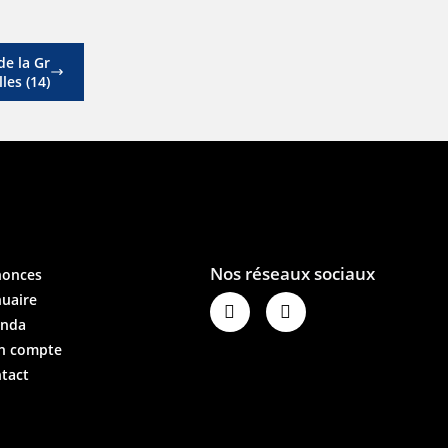
de la Gr
les (14)
nonces
uaire
enda
n compte
tact