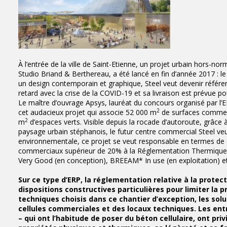
À l’entrée de la ville de Saint-Etienne, un projet urbain hors-no
Studio Briand & Berthereau, a été lancé en fin d’année 2017 : le
un design contemporain et graphique, Steel veut devenir référent
retard avec la crise de la COVID-19 et sa livraison est prévue 
Le maître d’ouvrage Apsys, lauréat du concours organisé par l’
2
cet audacieux projet qui associe 52 000 m
de surfaces commerci
2
m
d’espaces verts. Visible depuis la rocade d’autoroute, grâce 
paysage urbain stéphanois, le futur centre commercial Steel veu
environnementale, ce projet se veut responsable en termes de 
commerciaux supérieur de 20% à la Réglementation Thermique en
Very Good (en conception), BREEAM* In use (en exploitation) et l
Sur ce type d’ERP, la réglementation relative à la prote
dispositions constructives particulières pour limiter la
techniques choisis dans ce chantier d’exception, les sol
cellules commerciales et des locaux techniques. Les ent
– qui ont l’habitude de poser du béton cellulaire, ont pr