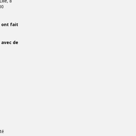
lle, 8
00
 ont fait
 avec de
ité