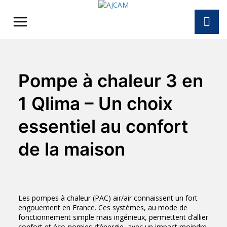
Skip
to
content
Pompe à chaleur 3 en
1 Qlima – Un choix
essentiel au confort
de la maison
Les pompes à chaleur (PAC) air/air connaissent un fort
engouement en France. Ces systèmes, au mode de
fonctionnement simple mais ingénieux, permettent d’allier
confort et éco-nomies d’énergie, avec un impact moindre