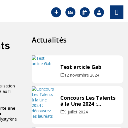
Actualités
nts
Test article Gab
12 novembre 2024
lisation
 au fil
Concours Les Talents
à la Une 2024 :
orte une
découvrez les
9 juillet 2024
m
lauréats !
olystyrène