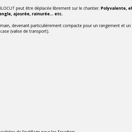
ILOCUT peut être déplacée librement sur le chantier.
Polyvalente, el
ngle, ajourée, rainurée… etc.
e main, devenant particulièrement compacte pour un rangement et un 
tcase (valise de transport).
alistes de l’outillage pour les façadiers.