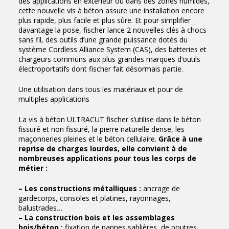
des applications en extérieur ou dans des zones humides,
cette nouvelle vis à béton assure une installation encore
plus rapide, plus facile et plus sûre. Et pour simplifier
davantage la pose, fischer lance 2 nouvelles clés à chocs
sans fil, des outils d’une grande puissance dotés du
système Cordless Alliance System (CAS), des batteries et
chargeurs communs aux plus grandes marques d’outils
électroportatifs dont fischer fait désormais partie.
Une utilisation dans tous les matériaux et pour de
multiples applications
La vis à béton ULTRACUT fischer s’utilise dans le béton
fissuré et non fissuré, la pierre naturelle dense, les
maçonneries pleines et le béton cellulaire.
Grâce à une
reprise de charges lourdes, elle convient à de
nombreuses applications pour tous les corps de
métier :
– Les constructions métalliques :
ancrage de
gardecorps, consoles et platines, rayonnages,
balustrades…
– La construction bois et les assemblages
bois/béton :
fixation de pannes sablières, de poutres,